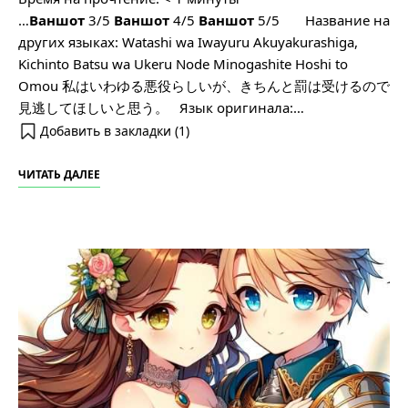
…
Ваншот
3/5
Ваншот
4/5
Ваншот
5/5 Название на
других языках: Watashi wa Iwayuru Akuyakurashiga,
Kichinto Batsu wa Ukeru Node Minogashite Hoshi to
Omou 私はいわゆる悪役らしいが、きちんと罰は受けるので
見逃してほしいと思う。 Язык оригинала:…
Добавить в закладки (
1
)
ЧИТАТЬ ДАЛЕЕ