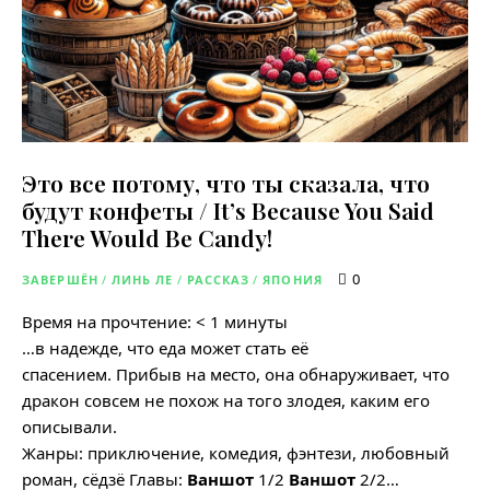
Это все потому, что ты сказала, что
будут конфеты / It’s Because You Said
There Would Be Candy!
0
ЗАВЕРШЁН
/
ЛИНЬ ЛЕ
/
РАССКАЗ
/
ЯПОНИЯ
Время на прочтение:
< 1
минуты
…в надежде, что еда может стать её
спасением. Прибыв на место, она обнаруживает, что
дракон совсем не похож на того злодея, каким его
описывали.
Жанры: приключение, комедия, фэнтези, любовный
роман, сёдзё Главы:
Ваншот
1/2
Ваншот
2/2…