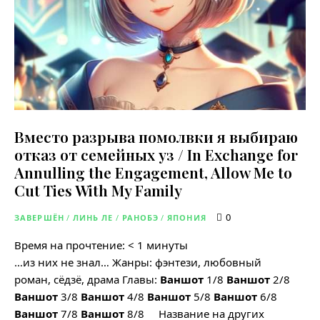
Вместо разрыва помолвки я выбираю
отказ от семейных уз / In Exchange for
Annulling the Engagement, Allow Me to
Cut Ties With My Family
0
ЗАВЕРШЁН
/
ЛИНЬ ЛЕ
/
РАНОБЭ
/
ЯПОНИЯ
Время на прочтение:
< 1
минуты
…из них не знал… Жанры: фэнтези, любовный
роман, сёдзё, драма Главы:
Ваншот
1/8
Ваншот
2/8
Ваншот
3/8
Ваншот
4/8
Ваншот
5/8
Ваншот
6/8
Ваншот
7/8
Ваншот
8/8 Название на других