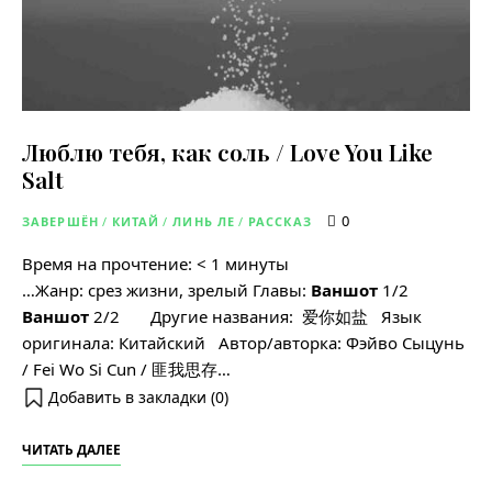
Люблю тебя, как соль / Love You Like
Salt
0
ЗАВЕРШЁН
/
КИТАЙ
/
ЛИНЬ ЛЕ
/
РАССКАЗ
Время на прочтение:
< 1
минуты
…Жанр: срез жизни, зрелый Главы:
Ваншот
1/2
Ваншот
2/2 Другие названия: 爱你如盐 Язык
оригинала: Китайский Автор/авторка: Фэйво Сыцунь
/ Fei Wo Si Cun / 匪我思存…
Добавить в закладки (
0
)
ЧИТАТЬ ДАЛЕЕ