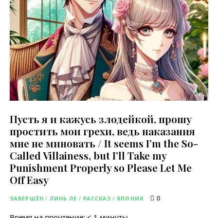
Пусть я и кажусь злодейкой, прошу
простить мои грехи, ведь наказания
мне не миновать / It seems I’m the So-
Called Villainess, but I’ll Take my
Punishment Properly so Please Let Me
Off Easy
0
ЗАВЕРШЁН
/
ЛИНЬ ЛЕ
/
РАССКАЗ
/
ЯПОНИЯ
Время на прочтение:
< 1
минуты