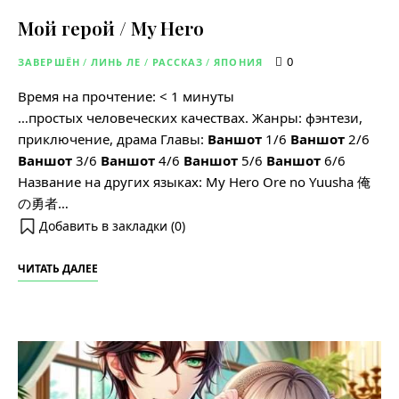
Мой герой / My Hero
0
ЗАВЕРШЁН
/
ЛИНЬ ЛЕ
/
РАССКАЗ
/
ЯПОНИЯ
Время на прочтение:
< 1
минуты
…простых человеческих качествах. Жанры: фэнтези,
приключение, драма Главы:
Ваншот
1/6
Ваншот
2/6
Ваншот
3/6
Ваншот
4/6
Ваншот
5/6
Ваншот
6/6
Название на других языках: My Hero Ore no Yuusha 俺
の勇者…
Добавить в закладки (
0
)
ЧИТАТЬ ДАЛЕЕ