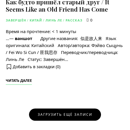
Как будто пришёл старый друг / It
Seems Like an Old Friend Has Come
0
ЗАВЕРШЁН
/
КИТАЙ
/
ЛИНЬ ЛЕ
/
РАССКАЗ
Время на прочтение:
< 1
минуты
…―
ваншот
Другие названия: 似是故人来 Язык
оригинала: Китайский Автор/авторка: Фэйво Сыцунь
/ Fei Wo Si Cun / 匪我思存 Переводчик/переводчица:
Линь Ле Статус: Завершён…
Добавить в закладки (
0
)
ЧИТАТЬ ДАЛЕЕ
Навигация
ЗАГРУЗИТЬ ЕЩЁ ЗАПИСИ
по