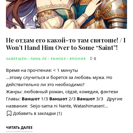
Не отдам его какой-то там святоше! / I
Won’t Hand Him Over to Some “Saint”!
0
ЗАВЕРШЁН
/
ЛИНЬ ЛЕ
/
РАНОБЭ
/
ЯПОНИЯ
Время на прочтение:
< 1
минуты
…этому случиться и борется за любовь мужа. Но
действительно ли это необходимо?
Жанры: любовный роман, сёдзё, комедия, фэнтези
Главы:
Ваншот
1/3
Ваншот
2/3
Ваншот
3/3 Другие
названия: Seijo-sama ni Nante, Watashimasen!…
Добавить в закладки (
1
)
ЧИТАТЬ ДАЛЕЕ